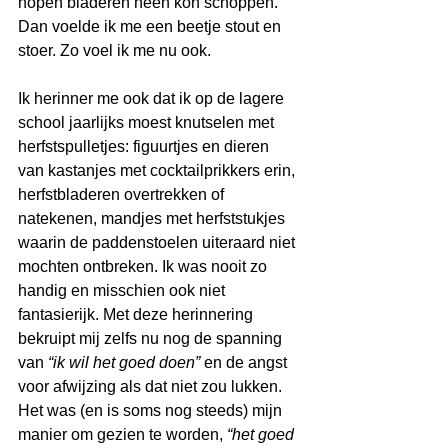
hopen bladeren heen kon schoppen. 
Dan voelde ik me een beetje stout en 
stoer. Zo voel ik me nu ook.
Ik herinner me ook dat ik op de lagere 
school jaarlijks moest knutselen met 
herfstspulletjes: figuurtjes en dieren 
van kastanjes met cocktailprikkers erin, 
herfstbladeren overtrekken of 
natekenen, mandjes met herfststukjes 
waarin de paddenstoelen uiteraard niet 
mochten ontbreken. Ik was nooit zo 
handig en misschien ook niet 
fantasierijk. Met deze herinnering 
bekruipt mij zelfs nu nog de spanning 
van 
“ik wil het goed doen”
 en de angst 
voor afwijzing als dat niet zou lukken. 
Het was (en is soms nog steeds) mijn 
manier om gezien te worden, 
“het goed 