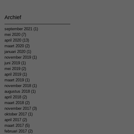
Archief
september 2021
(1)
1 post
mei 2020
(7)
7 posts
april 2020
(13)
13 posts
maart 2020
(2)
2 posts
januari 2020
(1)
1 post
november 2019
(1)
1 post
juni 2019
(1)
1 post
mei 2019
(2)
2 posts
april 2019
(1)
1 post
maart 2019
(1)
1 post
november 2018
(1)
1 post
augustus 2018
(1)
1 post
april 2018
(2)
2 posts
maart 2018
(2)
2 posts
november 2017
(3)
3 posts
oktober 2017
(1)
1 post
april 2017
(2)
2 posts
maart 2017
(5)
5 posts
februari 2017
(2)
2 posts