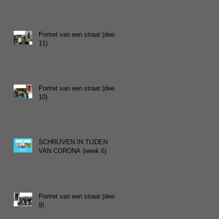
Portret van een straat (deel
11)
Portret van een straat (deel
10)
SCHRIJVEN IN TIJDEN
VAN CORONA (week 6)
Portret van een straat (deel
9)