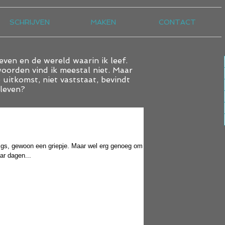
SCHRIJVEN
MAKEN
CONTACT
leven en de wereld waarin ik leef.
twoorden vind ik meestal niet. Maar
 uitkomst, niet vaststaat, bevindt
 leven?
tigs, gewoon een griepje. Maar wel erg genoeg om
ar dagen...