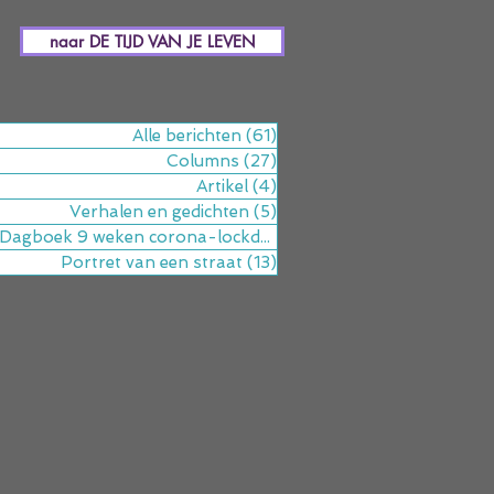
naar DE TIJD VAN JE LEVEN
Alle berichten
(61)
61 posts
Columns
(27)
27 posts
Artikel
(4)
4 posts
Verhalen en gedichten
(5)
5 posts
Dagboek 9 weken corona-lockdown
(9)
9 posts
Portret van een straat
(13)
13 posts