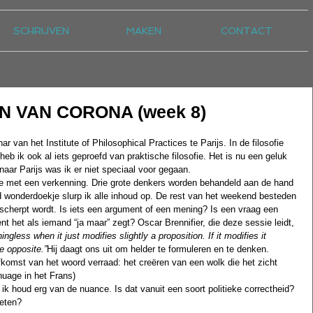
SCHRIJVEN
MAKEN
CONTACT
N VAN CORONA (week 8)
 van het Institute of Philosophical Practices te Parijs. In de filosofie 
heb ik ook al iets geproefd van praktische filosofie. Het is nu een geluk 
 naar Parijs was ik er niet speciaal voor gegaan. 
e met een verkenning. Drie grote denkers worden behandeld aan de hand 
d wonderdoekje slurp ik alle inhoud op. De rest van het weekend besteden 
herpt wordt. Is iets een argument of een mening? Is een vraag een 
t het als iemand “ja maar” zegt? Oscar Brennifier, die deze sessie leidt, 
ingless when it just modifies slightly a proposition. If it modifies it 
e opposite.”
Hij daagt ons uit om helder te formuleren en te denken. 
komst van het woord verraad: het creëren van een wolk die het zicht 
 nuage in het Frans)
ik houd erg van de nuance. Is dat vanuit een soort politieke correctheid? 
weten?