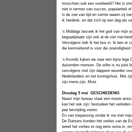
misschien ook een voorbeeld? Het is imm
niet in termen van succes, populariteit o
in de zee van tijd en ruimte waarin zij toe
ik herdenk, en dat zich op een dag als va
’s Middags bezoek ik het graf van mijn o
begraafplaats zijn ook al de vier mei-her
Vervolgens trek ik het bos in. Ik ben er
die kenmerkend is voor die oneindigheid v
’s Avonds kijken we naar een bijna lege D
duizenden mensen. De stilte is nu juist b
vervolgens met zijn dappere woorden over
Nederlanders en het koningshuis. Met zi
zijn mens-zijn. Mooi.
Dinsdag 5 mei
GESCHIEDENIS
Naast mijn bureau staat een mooie ansic
kan het ook zijn: bestudeer het verlede
jaar bevrijding vieren.
En van toepassing omdat ik me met mijn 
De Duitsers konden het verlies van de Ee
wreef het verlies er nog eens extra in, 