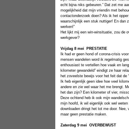
echt bijna niks gebeuren.” Dat zet me aa
mogelijkheid dat mijn vriendin met beh
contactonderzoek doen? Als ik het opper z
waarschijnlijk een stuk nuttiger! En dan 
werken!” 
Het lijkt mij een win-winsituatie, zou de 
werkgever? 
Vrijdag 8 mei
PRESTATIE
Ik had er geen hond of corona-crisis voor
mensen wandelen word ik regelmatig ges
enthousiast te vertellen hoe vaak en lang
kilometer gewandeld” eindigt ze haar rela
het zoveelste bewijs voor het feit dat de
Ik heb eigenlijk geen idee hoe veel kilo
andere en zie wel waar het me brengt. Mee
het dan zijn? Een kilometer of vier, missc
Deze ochtend heb ik ook mijn wandelsch
mijn hoofd, ik wil eigenlijk ook wel weten
downloaden dringt het tot me door. Nee, 
maar geen prestatie maken.
Zaterdag 9 mei
OVERBEWUST