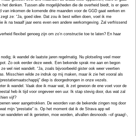
n het denken. Tussen alle mogelijkheden die de overheid biedt, is er geen 
oud van inkomen de komende drie maanden voor de GGD gaat werken en 
egt ze: “Ja, goed idee. Dat zou ik best willen doen, voel ik me 
zie ik na twaalf jaar eens even een andere werkomgeving. Zal verfrissend 
overheid flexibel genoeg zijn om zo’n constructie toe te laten? En haar 
 nodig; ik wandel de laatste jaren regelmatig. Nu plotseling veel meer 
pot. Zo ook eerder deze week. Een bekende sprak me aan en begon 
 ze wel niet wandelt. “Ja, zoals bijvoorbeeld gister ook weer veertien 
as. Misschien wilde ze indruk op mij maken, maar ik zie het vooral als 
 “prestatiemaatschappij” diep is doorgedrongen in onze vezels.
meter ik wandel. Vaak doe ik maar wat, ik zet gewoon de ene voet voor de 
stal heb ik tijd voor ongeveer een uur. Ik stap stevig door, dus wat zal 
hien vijf? 
oenen weer aangetrokken. De woorden van de bekende zingen nog door 
 wat mijn “prestatie” is. Op het moment dat ik de Strava app wil 
van wandelen wil ik genieten, moe worden, afvallen desnoods –of graag!-, 