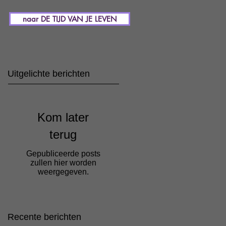
naar DE TIJD VAN JE LEVEN
Uitgelichte berichten
Kom later
terug
Gepubliceerde posts
zullen hier worden
weergegeven.
Recente berichten