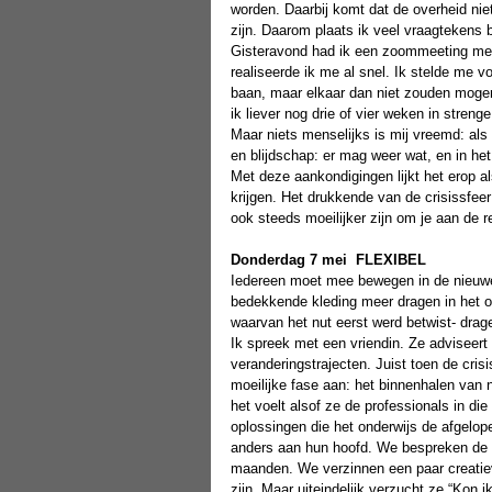
worden. Daarbij komt dat de overheid nie
zijn. Daarom plaats ik veel vraagtekens b
Gisteravond had ik een zoommeeting met e
realiseerde ik me al snel. Ik stelde me 
baan, maar elkaar dan niet zouden mogen 
ik liever nog drie of vier weken in streng
Maar niets menselijks is mij vreemd: als 
en blijdschap: er mag weer wat, en in het
Met deze aankondigingen lijkt het erop als
krijgen. Het drukkende van de crisissfeer 
ook steeds moeilijker zijn om je aan de 
Donderdag 7 mei
FLEXIBEL
Iedereen moet mee bewegen in de nieuwe 
bedekkende kleding meer dragen in het o
waarvan het nut eerst werd betwist- drage
Ik spreek met een vriendin. Ze adviseert e
veranderingstrajecten. Juist toen de crisi
moeilijke fase aan: het binnenhalen van 
het voelt alsof ze de professionals in die
oplossingen die het onderwijs de afgelop
anders aan hun hoofd. We bespreken de m
maanden. We verzinnen een paar creatie
zijn. Maar uiteindelijk verzucht ze “Kon