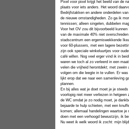
Pixel voor pixel krijgt het beeld van de
plaats voor iets anders. Het woord daarvo
Bedrijfstakken en andere onderdelen van 
de nieuwe omstandigheden. Zo ga ik mor
tennissen; alleen singelen, dubbelen mag
Voor het OV zou dit bijvoorbeeld kunnen
van de maximale 40% niet overschreden w
stadscentrum een ergerniswekkende Ike
voor 60-plussers, met een lagere bezetti
zijn ook speciale winkeluurtjes voor oud
café willen. Nog veel erger vind ik in bei
waren we toch al zo verleerd in een maat
velen die vrijheid herontdekt; met zeeë
volgen om die leegte in te vullen. Er was
lijkt erop dat we naar een samenleving g
plannen. 
En bij alles wat je doet moet je je steeds
voorlopig niet meer verliezen in hetgeen 
de WC omdat je zo nodig moet, je dankb
bejaarde te hulp schieten, met een knuff
komen; allemaal handelingen waartoe je
doen met een verhoogd bewustzijn, ik ben
Nu weet ik welk woord ik zocht: mijn bl