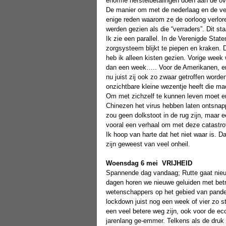
enorme herstelbetalingen doen aan de ov
De manier om met de nederlaag en de vern
enige reden waarom ze de oorloog verlor
werden gezien als die “verraders”. Dit st
Ik zie een parallel. In de Verenigde Stat
zorgsysteem blijkt te piepen en kraken. 
heb ik alleen kisten gezien. Vorige week 
dan een week….. Voor de Amerikanen, en v
nu juist zij ook zo zwaar getroffen word
onzichtbare kleine wezentje heeft die ma
Om met zichzelf te kunnen leven moet er
Chinezen het virus hebben laten ontsnapp
zou geen dolkstoot in de rug zijn, maar e
vooral een verhaal om met deze catastro
Ik hoop van harte dat het niet waar is. 
zijn geweest van veel onheil.
Woensdag 6 mei
VRIJHEID
Spannende dag vandaag; Rutte gaat nieuw
dagen horen we nieuwe geluiden met betr
wetenschappers op het gebied van pandemi
lockdown juist nog een week of vier zo s
een veel betere weg zijn, ook voor de ec
jarenlang ge-emmer. Telkens als de druk 