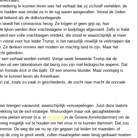
erwinnaars. 
edering te kunnen leven was het verhaal dat zij zichzelf vertelden: de 
en hadden was omdat ze in de rug waren aangevallen. Vooral de Joden 
aat bekend als de dolkstootlegende. 
en woedt het coronavirus hevig. Ze krijgen er geen grip op, hun 
De lijken werden door vrachtwagens in 
bodybags 
afgevoerd. Zelfs in Italië 
werd een volle vrachtwagen ontdekt, die stond er waarschijnlijk al meer 
ooral voor hun leider Trump, is het natuurlijk moeilijk te verkroppen dat 
en. Ze denken immers een modern en machtig land te zijn. Maar het 
cht gebroken.
 een verhaal worden verteld. Vorige week beweerde Trump dat de 
en uit een laboratorium dat bezig zou zijn met biologische wapens. Dat 
en frontale 
kick in the balls
. Of een enorme blunder. Maar voorlopig is 
fe te kunnen leven als Amerikaan.
Dan zal, zoals zo vaak in geschiedenis, de zucht naar macht de oorzaak 
s brengen vanavond, waarschijnlijk versoepelingen. Juist deze laatste 
ekking tot de exit-strategie. Wiskundigen maar ook gezaghebbende 
e pleiten ervoor (o.a. in 
dit artike
l
in de Groene Amsterdammer) om de 
treng mogelijk vol te houden om het virus in te kunnen dammen. Dat zou 
onomie. De weg die we nu op zijn gegaan zal leiden tot maanden- of 
op de zorg te groot wordt, zullen maatregelen weer terug gedraaid moeten 