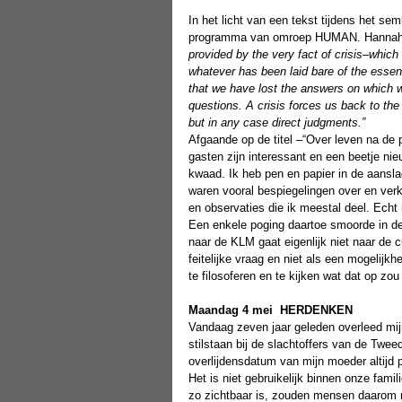
In het licht van een tekst tijdens het se
programma van omroep HUMAN. Hannah Ah
provided by the very fact of crisis–which
whatever has been laid bare of the esse
that we have lost the answers on which we
questions. A crisis forces us back to th
but in any case direct judgments.”
Afgaande op de titel –“Over leven na de
gasten zijn interessant en een beetje ni
kwaad. Ik heb pen en papier in de aansla
waren vooral bespiegelingen over en verk
en observaties die ik meestal deel. Echt
Een enkele poging daartoe smoorde in d
naar de KLM gaat eigenlijk niet naar de 
feitelijke vraag en niet als een mogelijk
te filosoferen en te kijken wat dat op zou
Maandag 4 mei
HERDENKEN
Vandaag zeven jaar geleden overleed mij
stilstaan bij de slachtoffers van de Twe
overlijdensdatum van mijn moeder altijd
Het is niet gebruikelijk binnen onze fami
zo zichtbaar is, zouden mensen daarom m