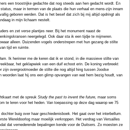
ers een troostrijke gedachte dat nog steeds aan hen gedacht wordt. En 
f status, maar in termen van de plaats die hun verhaal en mens-zijn innam 
vallig geboren werden. Dat is het besef dat zich bij mij altijd opdringt als 
ndaag in mijn lichaam nestelt.
uders en zet verse plantjes neer. Bij het monument naast de 
denkingskransen neergelegd. Ook daar sta ik een tijdje te mijmeren. 
 zowaar alleen. Duizenden vogels onderstrepen met hun gezang de stilte 
an tijd en ruimte.
am. Ik herinner me de keren dat ik er stond, in die massieve stilte van 
reekbaar, het geklapwiek van een duif echoot erin. De koning verbreekt 
 zijn overgrootmoeder de stilte die nog altijd hing tussen Joodse 
jn woorden laat hij ons een glimp opvangen van wat hem bezig houdt, van 
htkaart met de spreuk 
Study the past to invent the future, 
maar soms 
n om te leren voor het heden. Van toepassing op deze dag waarop we 75 
dochter buig over haar geschiedenisboek. Het gaat over het interbellum. 
rste Wereldoorlog maar moeilijk verkroppen. Het verdrag van Versailles 
omdat dat vernederende bepalingen kende voor de Duitsers. Zo moesten ze 