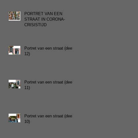
PORTRET VAN EEN
STRAAT IN CORONA-
CRISISTIJD
Portret van een straat (deel
12)
Portret van een straat (deel
11)
Portret van een straat (deel
10)