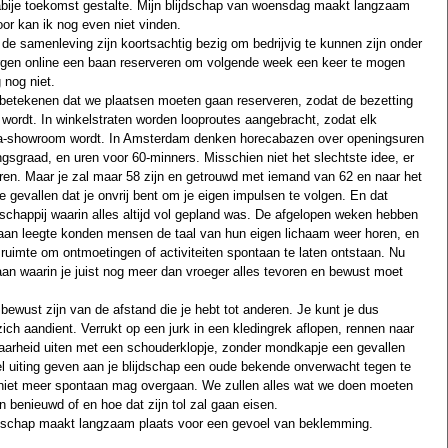
 nabije toekomst gestalte. Mijn blijdschap van woensdag maakt langzaam 
or kan ik nog even niet vinden. 
de samenleving zijn koortsachtig bezig om bedrijvig te kunnen zijn onder 
gen online een baan reserveren om volgende week een keer te mogen 
 nog niet. 
 betekenen dat we plaatsen moeten gaan reserveren, zodat de bezetting 
ordt. In winkelstraten worden looproutes aangebracht, zodat elk 
a-showroom wordt. In Amsterdam denken horecabazen over openingsuren 
ngsgraad, en uren voor 60-minners. Misschien niet het slechtste idee, er 
eren. Maar je zal maar 58 zijn en getrouwd met iemand van 62 en naar het 
de gevallen dat je onvrij bent om je eigen impulsen te volgen. En dat 
schappij waarin alles altijd vol gepland was. De afgelopen weken hebben 
n aan leegte konden mensen de taal van hun eigen lichaam weer horen, en 
 ruimte om ontmoetingen of activiteiten spontaan te laten ontstaan. Nu 
aan waarin je juist nog meer dan vroeger alles tevoren en bewust moet 
 bewust zijn van de afstand die je hebt tot anderen. Je kunt je dus 
zich aandient. Verrukt op een jurk in een kledingrek aflopen, rennen naar 
aarheid uiten met een schouderklopje, zonder mondkapje een gevallen 
el uiting geven aan je blijdschap een oude bekende onverwacht tegen te 
 niet meer spontaan mag overgaan. We zullen alles wat we doen moeten 
 benieuwd of en hoe dat zijn tol zal gaan eisen. 
ijdschap maakt langzaam plaats voor een gevoel van beklemming.