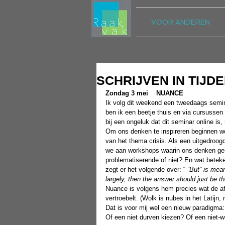
VOOR ANDEREN
SCHRIJVEN IN TIJDE
Zondag 3 mei
NUANCE
Ik volg dit weekend een tweedaags seminar
ben ik een beetje thuis en via cursussen 
bij een ongeluk dat dit seminar online is,
Om ons denken te inspireren beginnen w
van het thema crisis. Als een uitgedroog
we aan workshops waarin ons denken gesc
problematiserende of niet? En wat beteken
zegt er het volgende over: “ 
“But” is mean
largely, then the answer should just be th
Nuance is volgens hem precies wat de af
vertroebelt. (Wolk is nubes in het Latijn,
Dat is voor mij wel een nieuw paradigma: 
Of een niet durven kiezen? Of een niet-