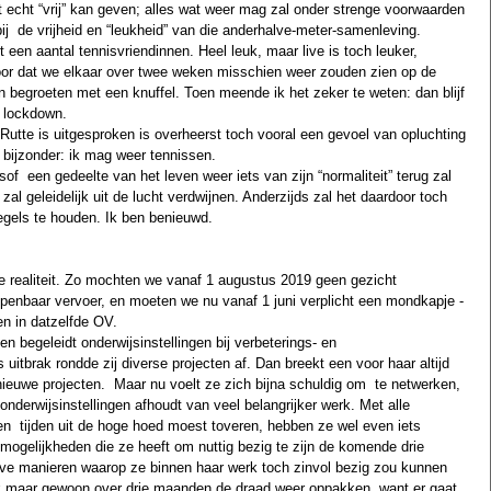
t echt “vrij” kan geven; alles wat weer mag zal onder strenge voorwaarden 
ij  de vrijheid en “leukheid” van die anderhalve-meter-samenleving.
en aantal tennisvriendinnen. Heel leuk, maar live is toch leuker, 
voor dat we elkaar over twee weken misschien weer zouden zien op de 
begroeten met een knuffel. Toen meende ik het zeker te weten: dan blijf 
e lockdown. 
Rutte is uitgesproken is overheerst toch vooral een gevoel van opluchting 
 bijzonder: ik mag weer tennissen. 
of  een gedeelte van het leven weer iets van zijn “normaliteit” terug zal 
zal geleidelijk uit de lucht verdwijnen. Anderzijds zal het daardoor toch 
regels te houden. Ik ben benieuwd.
realiteit. Zo mochten we vanaf 1 augustus 2019 geen gezicht 
penbaar vervoer, en moeten we nu vanaf 1 juni verplicht een mondkapje - 
n in datzelfde OV.  
n begeleidt onderwijsinstellingen bij verbeterings- en 
s uitbrak rondde zij diverse projecten af. Dan breekt een voor haar altijd 
nieuwe projecten.  Maar nu voelt ze zich bijna schuldig om  te netwerken, 
 onderwijsinstellingen afhoudt van veel belangrijker werk. Met alle 
en  tijden uit de hoge hoed moest toveren, hebben ze wel even iets 
ogelijkheden die ze heeft om nuttig bezig te zijn de komende drie 
ve manieren waarop ze binnen haar werk toch zinvol bezig zou kunnen 
 ik maar gewoon over drie maanden de draad weer oppakken, want er gaat 