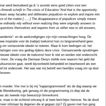
minar werd bestudeerd ga ik ’s avonds eens goed zitten voor een 
rendt schrijft in 
The cirisis of Education:“And that is the opportunity, 
 tears away facades and obliterates prejudices–to explore and inquire into 
nce of the matter [……] The disappearance of prejudices simply means 
 ordinarily rely without even realizing they were originally answers to 
e questions themselves and requires from us either new or old answers, 
 pandemie”- en de aankondigingen zijn mijn verwachtingen hoog. De 
euwe inspiratie voor de (nabije) toekomst kan zo langzamerhand geen 
g om verrassende ideeën te noteren. Maar ik kom bedrogen uit; het 
laringen voor ons gedrag tijdens deze crisis. Genuanceerde opvattingen 
 nieuwe ideeën voor de toekomst hoor ik niet en worden niet onderzocht. 
e kiem. De vraag die Damiaan Denys stelde over waarom het geld dat 
cultuursector gaat, wordt bijvoorbeeld behandeld en beantwoord als een 
heid tot onderzoek. Het was wat mij betreft een heerlijke vraag om op door 
 leveren. 
n moeder. Vier mei is bij mij “ingeprogrammeerd” als de dag waarop we 
ede Wereldoorlog, gek genoeg zit die programmering zo diep dat de 
 pas als tweede mijn bewustzijn binnenkomt.
lie, maar in de ochtend ontvang ik al twee berichtjes hierover. Nu de dood 
eer stilstaan bij degenen die al gegaan zijn? Zij gaven met hun gang 