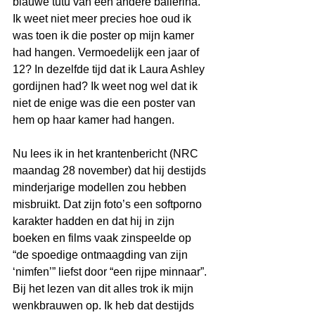
blauwe tutu van een andere ballerina. 
Ik weet niet meer precies hoe oud ik 
was toen ik die poster op mijn kamer 
had hangen. Vermoedelijk een jaar of 
12? In dezelfde tijd dat ik Laura Ashley 
gordijnen had? Ik weet nog wel dat ik 
niet de enige was die een poster van 
hem op haar kamer had hangen.
Nu lees ik in het krantenbericht (NRC 
maandag 28 november) dat hij destijds 
minderjarige modellen zou hebben 
misbruikt. Dat zijn foto’s een softporno 
karakter hadden en dat hij in zijn 
boeken en films vaak zinspeelde op 
“de spoedige ontmaagding van zijn 
‘nimfen’” liefst door “een rijpe minnaar”. 
Bij het lezen van dit alles trok ik mijn 
wenkbrauwen op. Ik heb dat destijds 