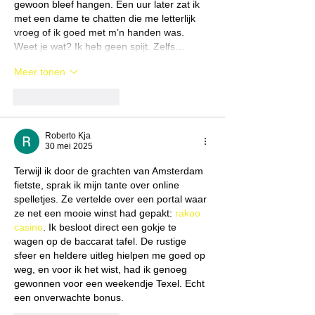
gewoon bleef hangen. Een uur later zat ik 
met een dame te chatten die me letterlijk 
vroeg of ik goed met m’n handen was. 
Weet je wat? Ik heb geen spijt. Zelfs…
Meer tonen
Like
Reageren
Roberto Kja
30 mei 2025
Terwijl ik door de grachten van Amsterdam 
fietste, sprak ik mijn tante over online 
spelletjes. Ze vertelde over een portal waar 
ze net een mooie winst had gepakt: 
rakoo 
casino
. Ik besloot direct een gokje te 
wagen op de baccarat tafel. De rustige 
sfeer en heldere uitleg hielpen me goed op 
weg, en voor ik het wist, had ik genoeg 
gewonnen voor een weekendje Texel. Echt 
een onverwachte bonus.