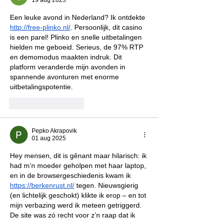
19 aug 2025
Een leuke avond in Nederland? Ik ontdekte 
http://free-plinko.nl/
. Persoonlijk, dit casino 
is een parel! Plinko en snelle uitbetalingen 
hielden me geboeid. Serieus, de 97% RTP 
en demomodus maakten indruk. Dit 
platform veranderde mijn avonden in 
spannende avonturen met enorme 
uitbetalingspotentie.
Like
Reageren
Pepko Akrapovik
01 aug 2025
Hey mensen, dit is gênant maar hilarisch: ik 
had m’n moeder geholpen met haar laptop, 
en in de browsergeschiedenis kwam ik 
https://berkenrust.nl/
 tegen. Nieuwsgierig 
(en lichtelijk geschokt) klikte ik erop – en tot 
mijn verbazing werd ik meteen getriggerd. 
De site was zó recht voor z’n raap dat ik 