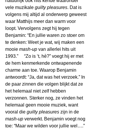
natuurlijk ook hits kende waaronder 
vele muzikale 
guilty pleasures
. Dat is 
volgens mij altijd al onderwerp geweest 
waar Matthijs meer dan warm voor 
loopt. Vervolgens zegt hij tegen 
Benjamin: “En jullie waren zo stoer om 
te denken: Weet je wat, wij maken een 
mooie 
mash-up
 van allerlei hits uit 
1993.”     “Zo is ‘t, hè?” voegt hij er met 
de hem kenmerkende ontwapenende 
charme aan toe. Waarop Benjamin 
antwoordt: “Ja, dat was het verzoek.” In 
de paar zinnen die volgen blijkt dat ze 
het helemaal niet zelf hebben 
verzonnen. Sterker nog, ze vinden het 
helemaal geen mooie muziek, want 
vooral die 
guilty pleasures
 zijn in de 
mash-up
 verwerkt. Benjamin voegt nog 
toe: “Maar we wilden voor jullie wel….” 