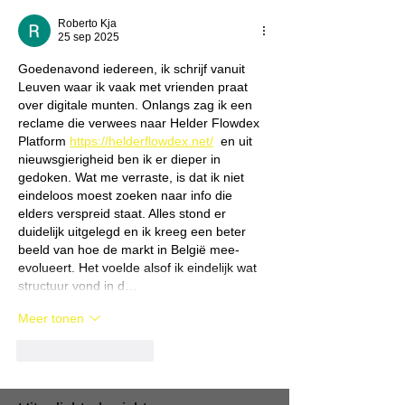
Roberto Kja
25 sep 2025
Goedenavond iedereen, ik schrijf vanuit 
Leuven waar ik vaak met vrienden praat 
over digitale munten. Onlangs zag ik een 
reclame die verwees naar Helder Flowdex 
Platform 
https://helderflowdex.net/
  en uit 
nieuwsgierigheid ben ik er dieper in 
gedoken. Wat me verraste, is dat ik niet 
eindeloos moest zoeken naar info die 
elders verspreid staat. Alles stond er 
duidelijk uitgelegd en ik kreeg een beter 
beeld van hoe de markt in België mee-
evolueert. Het voelde alsof ik eindelijk wat 
structuur vond in d…
Meer tonen
Like
Reageren